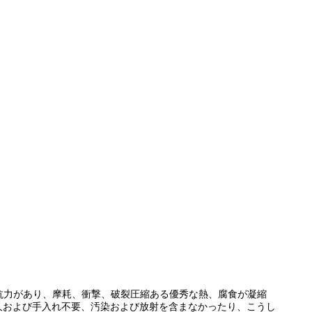
抵抗力があり、摩耗、衝撃、破裂圧縮ある優秀な熱、腐食が凝縮
久および手入れ不要、汚染および放射を含まなかったり、こうし