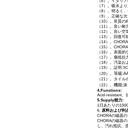
（6）。イタリア
（7）。吸水より
（8）。明るく、
（9）。正確な次
（10）。良質の
（11）。良い耐
（12）。良い空
（13）。回復可
（14）。CHO
（15）。CHO
（16）。表面的
（17）。傷抵
（18）。汚染
（19）。証明:3C
（20）。
等級:A
（21）。タイル
（22）。
機能:
床
4.Functions:
Acid-resi
5.Supply能力:
1日あたりの10
6.
原料および利点
CHORAの磁器
CHORAの磁器
し、汚れ抵抗、