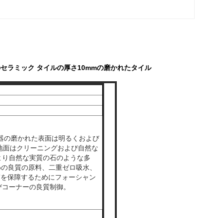
mのセラミック タイルの厚さ10mmの磨かれたタイル
磁器の磨かれた表面は明るくおよび
地面はクリーニングおよび自然な
より自然な実質の石のような多
めの良質の原料、二重ゼロ吸水、
。5.質を保障するためにフォーシャン
びコーナーの良質制御。