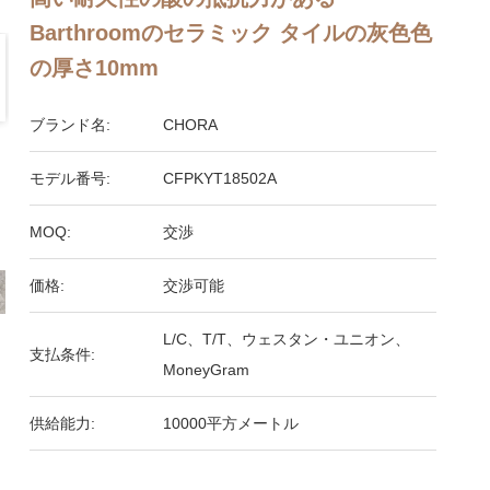
Barthroomのセラミック タイルの灰色色
の厚さ10mm
ブランド名:
CHORA
モデル番号:
CFPKYT18502A
MOQ:
交渉
価格:
交渉可能
L/C、T/T、ウェスタン・ユニオン、
支払条件:
MoneyGram
供給能力:
10000平方メートル