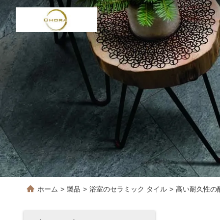
ホーム
>
製品
>
浴室のセラミック タイル
>
高い耐久性の酸