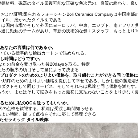
建築材料、磁器のタイル回復可能な正確な色次元の、良質の終わり、良
および証明:限られるフォーシャンBoli Ceramics Companyは
タイル、磨かれたタイルをである
トは国内市場でそして外国にヨーロッパ、中東、エジプト、南アフリカ
私達に勤勉のチームがあり、革新の技術的な働くスタッフ、もっとより1
のあなたの言葉は何であるか。
付いている標準的な輸出カートンで詰められる。
渡し時間はどうですか。
なたの前金を受け取った後20daysを取る。特定
なたの順序の項目そして量によって決まる
うなプロダクトのためのよりよい価格を、取り組むことができる同じ価格
きい順序のためのよりよい価格を提供して幸せである。しかし他の製造者
ロダクトそして同じサービス、そしてそれらは私達と同じ価格を満たす
払うか、またはそして悩みをもっと最初に支払わないことをより少なく
するために私のQCを送ってもいいか。
顧客の点検を歓迎する。私達は受渡し時間知らせる
もよい時間。従って点検をそれに応じて整理できる
たセラミック タイル映像: