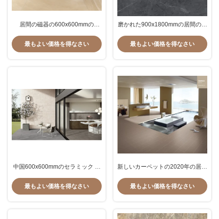
居間の磁器の600x600mmの
磨かれた900x1800mmの居間の磁
Unglazed磁器の床のセラミック
器の安く黒い色の大きい壁のタイ
タイル3dのタイル張りの床のタイ
ルを床タイル
最もよい価格を得なさい
最もよい価格を得なさい
ルを床タイル
中国600x600mmのセラミック タ
新しいカーペットの2020年の居間
イルの最低価格のインドネシアの
の磁器の床タイルのセラミック タ
セメントは台所灰色の一見のタイ
イル60x60cmの陶磁器の床タイル
最もよい価格を得なさい
最もよい価格を得なさい
ルをタイルを張る
は床タイルを調整した