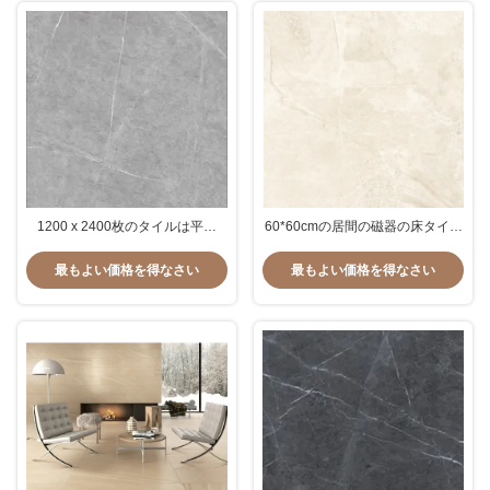
1200 x 2400枚のタイルは平板
60*60cmの居間の磁器の床タイル
1200 x 2400磁器の陶磁器の大き
の居間の現代内部の装飾は艶をか
い1200x2400に居間の磁器の床タ
けられた砥石で研がれた磁器のタ
最もよい価格を得なさい
最もよい価格を得なさい
イル大理石模様をつける
イルをタイルを張る