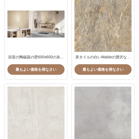
浴室の陶磁器の壁600x600の灰色
床タイルの白いMableの贅沢な大
色は居間の磁器の床タイル非滑り
型の磁器は900*1800mm磨かれた
易い床タイルをタイルを張る
居間の磁器の床タイルをタイルを
最もよい価格を得なさい
最もよい価格を得なさい
張る