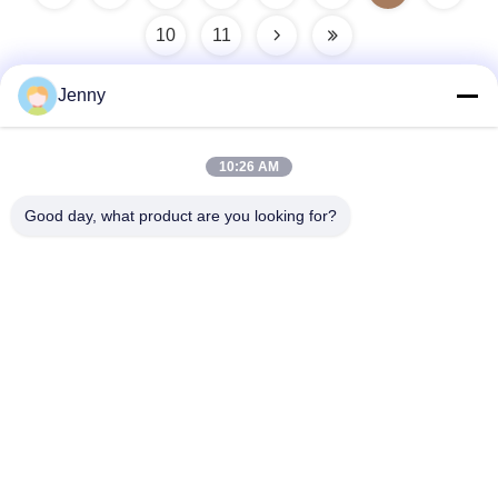
10
11
Jenny
迅速な連絡
10:26 AM
Good day, what product are you looking for?
住所
2階11号,北区4区,フア・イ国際博覧会モール,武漢道,チャンチ
ェン地区,フォシャン市,広東,中国.
Tel
86--13600305763
電子メール
info@bmceramics.com