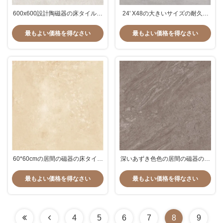
600x600設計陶磁器の床タイルの
24' X48の大きいサイズの耐久の
模造された床タイル灰色色の居間
居間の磁器の床タイル薄い灰色色
の磁器の床タイル
の壁のタイルの卸売
最もよい価格を得なさい
最もよい価格を得なさい
60*60cmの居間の磁器の床タイル
深いあずき色色の居間の磁器の床
の黄色い色の耐久の製陶術の壁の
タイルの厚さ9.5mmの耐久財
タイルを卸し売りする
最もよい価格を得なさい
最もよい価格を得なさい
4
5
6
7
8
9