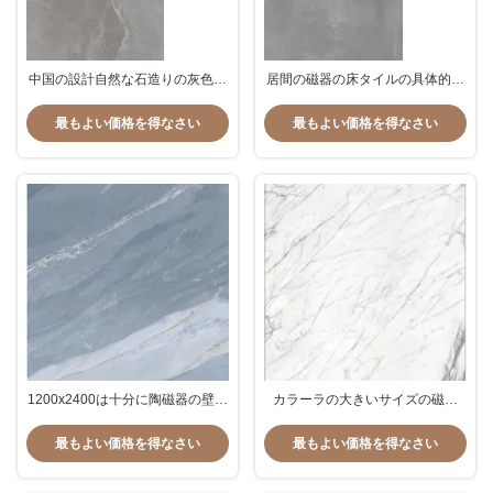
中国の設計自然な石造りの灰色の
居間の磁器の床タイルの具体的で
花こう岩の平板は終了する暗いタ
自然な灰色の大理石の平板のよう
イルの居間の磁器の床タイル
に800*2600mmを見えるよい価格
最もよい価格を得なさい
最もよい価格を得なさい
80*260cmを炎にあてた
の床タイル
1200x2400は十分に陶磁器の壁が
カラーラの大きいサイズの磁器
居間の磁器の床タイルをタイルを
1200x2400mmの壁及び床タイル
張る艶をかけられた大きい灰色の
の居間の磁器の床タイル
最もよい価格を得なさい
最もよい価格を得なさい
浴室の大理石を磨いた