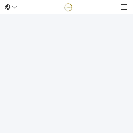
エキゾチックなトリム24x48の磁器のタイルの寝室の
Groggeryの磁器のタイルは非極度の白い色600x1200mmのサ
イズを入れる
24x48磁器のタイル
2021-01-03
19 意見